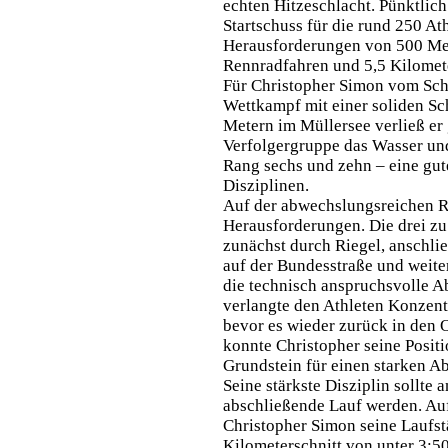
echten Hitzeschlacht. Pünktlich
Startschuss für die rund 250 At
Herausforderungen von 500 Me
Rennradfahren und 5,5 Kilomete
Für Christopher Simon vom Sc
Wettkampf mit einer soliden S
Metern im Müllersee verließ er
Verfolgergruppe das Wasser und
Rang sechs und zehn – eine gut
Disziplinen.
Auf der abwechslungsreichen R
Herausforderungen. Die drei z
zunächst durch Riegel, anschli
auf der Bundesstraße und weite
die technisch anspruchsvolle A
verlangte den Athleten Konzent
bevor es wieder zurück in den O
konnte Christopher seine Posit
Grundstein für einen starken Ab
Seine stärkste Disziplin sollte
abschließende Lauf werden. Auf
Christopher Simon seine Laufst
Kilometerschnitt von unter 3:50