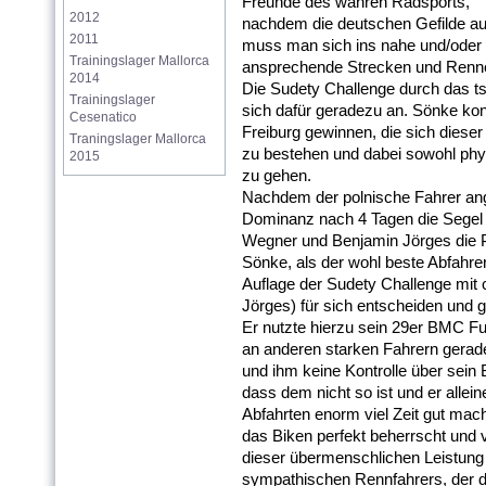
Freunde des wahren Radsports,
2012
nachdem die deutschen Gefilde au
2011
muss man sich ins nahe und/oder
Trainingslager Mallorca 
ansprechende Strecken und Renne
2014
Die Sudety Challenge durch das t
Trainingslager 
sich dafür geradezu an. Sönke ko
Cesenatico
Freiburg gewinnen, die sich dieser
Traningslager Mallorca 
zu bestehen und dabei sowohl phys
2015
zu gehen.
Nachdem der polnische Fahrer an
Dominanz nach 4 Tagen die Segel
Wegner und Benjamin Jörges die Plä
Sönke, als der wohl beste Abfahrer
Auflage der Sudety Challenge mit 
Jörges) für sich entscheiden und g
Er nutzte hierzu sein 29er BMC Ful
an anderen starken Fahrern geradez
und ihm keine Kontrolle über sein 
dass dem nicht so ist und er allei
Abfahrten enorm viel Zeit gut mac
das Biken perfekt beherrscht und v
dieser übermenschlichen Leistung
sympathischen Rennfahrers, der de