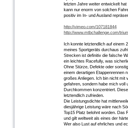
letzten Jahre weiter entwickelt ha
kann nur enorm von solchen Fahrer 
positiv im In- und Ausland repräse
http://vimeo.com/107181844
http://www.mtbchallenge.com/triump
Ich konnte letztendlich auf einem 
meines Sportgeräts durchaus zufrie
Strecken ist definitiv die falsche W
ein leichtes Racefully, was sicher
Ohne Stürze, Defekte oder sonsti
einem derartigen Etappenrennen ni
großes Anliegen. Ich bin nicht mit
gefahren, sondern habe mich voll 
Durchkommen konzentriert. Diese T
letztendlich zufrieden.
Die Leistungsdichte hat mittlerwei
diesjährige Leistung wäre nach S
Top15 Platz belohnt worden. Das R
und gilt weltweit als eines der här
Wer also Lust auf ehrliches und ec