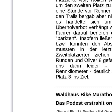
um den zweiten Platz zu 
eine Stunde vor Rennend
den Trails bergab aber n
es handelte sich u
Überholverbot verhängt w
Fahrer darauf beriefen 
“parkten“. Insofern ließen
bzw. konnten den Abs
mussten in der let
Zweitplatzierten zieh
Runden und Oliver 8 gef
uns dann leider - a
Rennkilometer - deutlich
Platz 3 ins Ziel.
Waldhaus Bike Maratho
Das Podest erstrahlt o
Sieg und Platz 3 in Waldhaus Bild: Geo