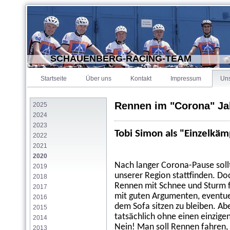
SCHAUENBERG-RACING-TEAM
Startseite
Über uns
Kontakt
Impressum
Un
Rennen im "Corona" Ja
2025
2024
2023
Tobi Simon als "Einzelkäm
2022
2021
2020
Nach langer Corona-Pause soll
2019
unserer Region stattfinden. D
2018
Rennen mit Schnee und Sturm 
2017
mit guten Argumenten, eventu
2016
dem Sofa sitzen zu bleiben. Ab
2015
tatsächlich ohne einen einzige
2014
Nein! Man soll Rennen fahren, w
2013